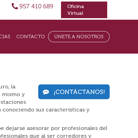
957 410 689
Oficina
Virtual
CIAS
CONTACTO
ÚNETE A NOSOTROS
ro, la
¡CONTÁCTANOS!
l mismo y
estaciones
s conociendo sus características y
e dejarse asesorar por profesionales del
esionales que al ser corredores y