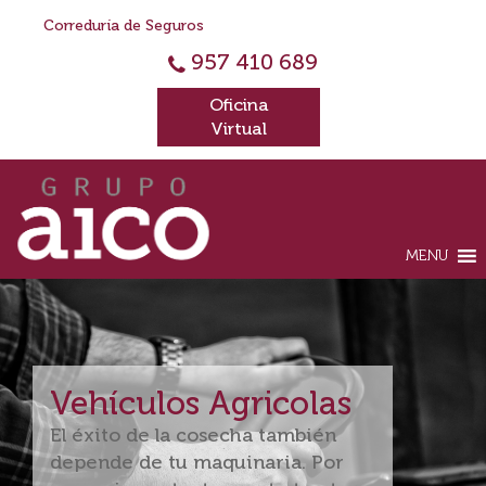
Correduría de Seguros
957 410 689
Oficina
Virtual
MENU
Vehículos Agricolas
El éxito de la cosecha también
depende de tu maquinaria. Por