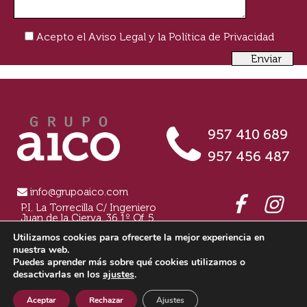
Acepto el
Aviso Legal
y la
Política de Privacidad
957 410 689
957 456 487
info@grupoaico.com
P.I. La Torrecilla C/ Ingeniero
Juan de la Cierva, 36 1º Of. 5
14.013 Córdoba
Utilizamos cookies para ofrecerte la mejor experiencia en
nuestra web.
Puedes aprender más sobre qué cookies utilizamos o
desactivarlas en los
ajustes
.
©GRUPOAICO
Política de privacidad
|
Aviso Legal
|
Política de Cookies
|
Términos y condiciones
|
Entrega y devoluciones
|
Sistema Interno de
Información
Aceptar
Rechazar
Ajustes