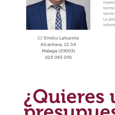
nuestr
tecnol
servic
Le pr
infor
C/ Emilio Lafuente
Alcantara, 12 3A
Málaga (29003)
625 063 056
¿Quieres 
presupue