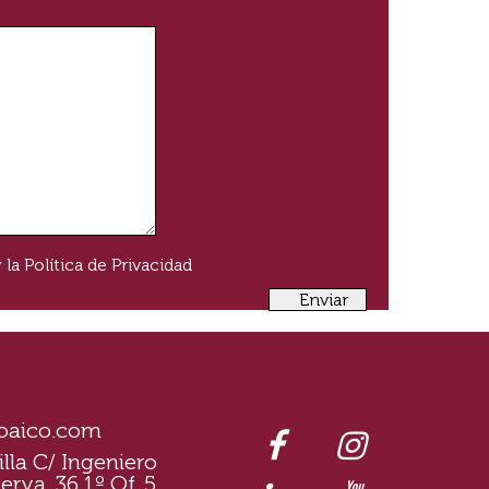
 la
Política de Privacidad
oaico.com
illa C/ Ingeniero
erva, 36 1º Of. 5