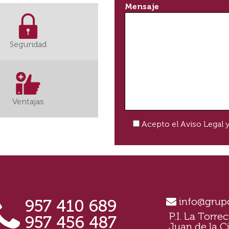
Mensaje
Seguridad
Ventajas
Acepto el
Aviso Legal
y
info@grup
957 410 689
P.I. La Torrec
957 456 487
Juan de la Ci